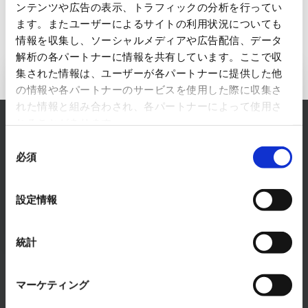
ンテンツや広告の表示、トラフィックの分析を行ってい
ます。またユーザーによるサイトの利用状況についても
情報を収集し、ソーシャルメディアや広告配信、データ
解析の各パートナーに情報を共有しています。ここで収
集された情報は、ユーザーが各パートナーに提供した他
Inquiry to Electronics Business
の情報や各パートナーのサービスを使用した際に収集さ
れた情報と組み合わされ、各パートナーによって使用さ
RYODEN solves any concerns about Electronics
れることがあります。
Business.
同
必須
意
Please feel free to consult with us.
の
READ MORE
選
設定情報
択
統計
マーケティング