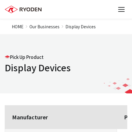
HOME
Our Businesses
Display Devices
Pick Up Product
Display Devices
Manufacturer
Pr