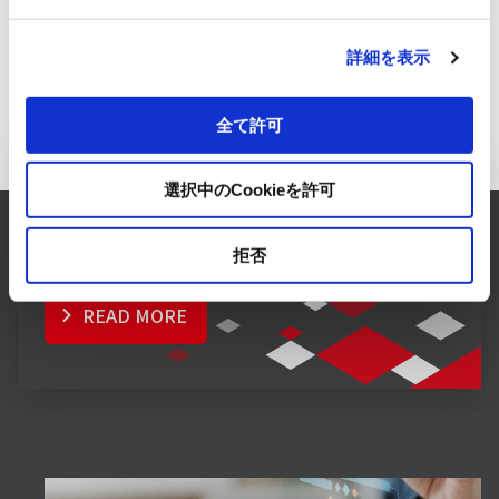
詳細を表示
全て許可
Inquiry to Electronics Business
選択中のCookieを許可
RYODEN solves any concerns about Electronics.
拒否
Please feel free to consult with us.
READ MORE