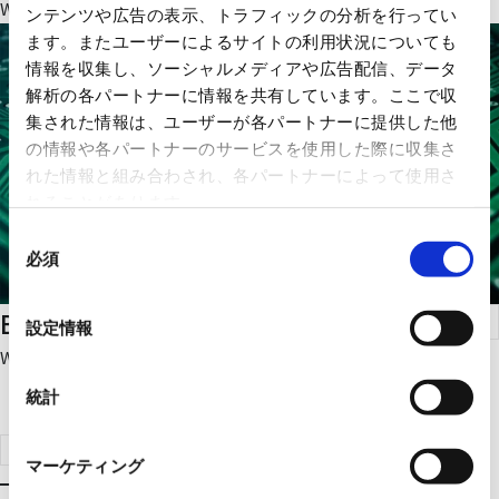
We offer a variety of circuit protection components.
ンテンツや広告の表示、トラフィックの分析を行ってい
ます。またユーザーによるサイトの利用状況についても
情報を収集し、ソーシャルメディアや広告配信、データ
解析の各パートナーに情報を共有しています。ここで収
集された情報は、ユーザーが各パートナーに提供した他
の情報や各パートナーのサービスを使用した際に収集さ
れた情報と組み合わされ、各パートナーによって使用さ
れることがあります。
同
必須
意
の
Boards
選
設定情報
択
We offer boards with various characteristics.
統計
Click here for product search
マーケティング