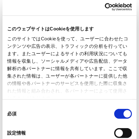
OmniVision Technologies
このウェブサイトはCookieを使用します
Sanken Electric Co., Ltd.
このサイトではCookieを使って、ユーザーに合わせたコ
ンテンツや広告の表示、トラフィックの分析を行ってい
Vishay Intertechnology,Inc.
ます。またユーザーによるサイトの利用状況についても
情報を収集し、ソーシャルメディアや広告配信、データ
解析の各パートナーに情報を共有しています。ここで収
集された情報は、ユーザーが各パートナーに提供した他
Analog
の情報や各パートナーのサービスを使用した際に収集さ
れた情報と組み合わされ、各パートナーによって使用さ
れることがあります。
ABLIC Inc.
同
必須
意
Allegro MicroSystems, Inc.
の
選
設定情報
択