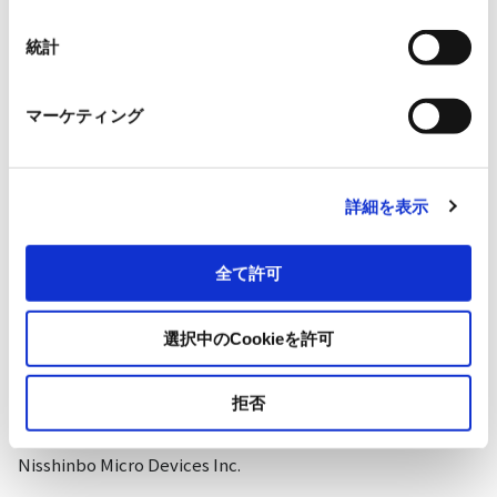
Isahaya Electronics Corporation
統計
Lite-on Japan Ltd.
マーケティング
Nisshinbo Micro Devices Inc.
OmniVision Technologies
詳細を表示
Sanken Electric Co., Ltd.
全て許可
選択中のCookieを許可
Digital-analog
拒否
Nisshinbo Micro Devices Inc.