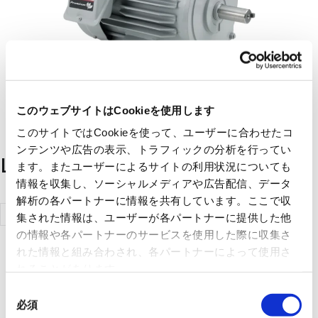
このウェブサイトはCookieを使用します
このサイトではCookieを使って、ユーザーに合わせたコ
ンテンツや広告の表示、トラフィックの分析を行ってい
List of handling manufacturers
ます。またユーザーによるサイトの利用状況についても
情報を収集し、ソーシャルメディアや広告配信、データ
解析の各パートナーに情報を共有しています。ここで収
Mitsubishi
集された情報は、ユーザーが各パートナーに提供した他
Electric
の情報や各パートナーのサービスを使用した際に収集さ
れた情報と組み合わされ、各パートナーによって使用さ
Corporation
れることがあります。
同
必須
意