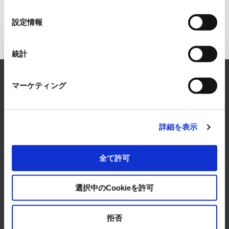
の
選
設定情報
択
Inquiry to FA Systems Business
統計
RYODEN solves any concerns about FA Systems.
マーケティング
Please feel free to consult with us.
CONTACT
詳細を表示
全て許可
選択中のCookieを許可
Products & Services
拒否