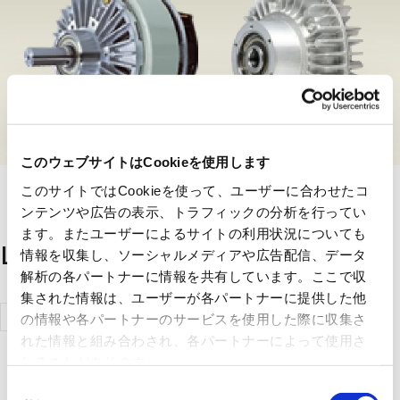
このウェブサイトはCookieを使用します
このサイトではCookieを使って、ユーザーに合わせたコ
ンテンツや広告の表示、トラフィックの分析を行ってい
ます。またユーザーによるサイトの利用状況についても
List of handling manufacturers
情報を収集し、ソーシャルメディアや広告配信、データ
解析の各パートナーに情報を共有しています。ここで収
集された情報は、ユーザーが各パートナーに提供した他
Mitsubishi
の情報や各パートナーのサービスを使用した際に収集さ
Electric
れた情報と組み合わされ、各パートナーによって使用さ
れることがあります。
Corporation
同