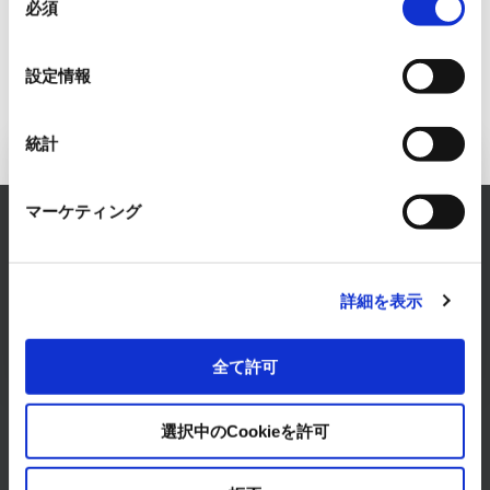
必須
意
の
選
設定情報
択
統計
Inquiry to FA Systems Business
マーケティング
RYODEN solves any concerns about FA Systems.
Please feel free to consult with us.
詳細を表示
CONTACT
全て許可
選択中のCookieを許可