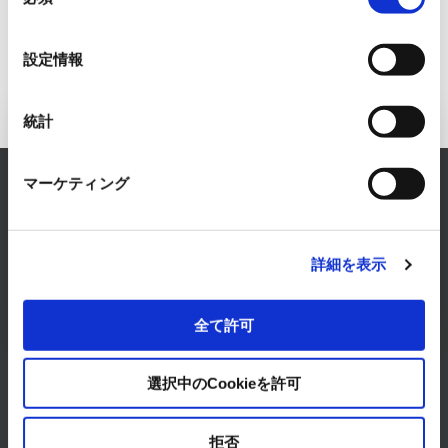
意
の
選
設定情報
択
統計
Inquiry to FA Systems Business
マーケティング
RYODEN solves any concerns about FA Systems.
Please feel free to consult with us.
CONTACT
詳細を表示
全て許可
選択中のCookieを許可
拒否