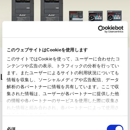
このウェブサイトはCookieを使用します
このサイトではCookieを使って、ユーザーに合わせたコ
ンテンツや広告の表示、トラフィックの分析を行ってい
ます。またユーザーによるサイトの利用状況についても
List of handling manufacturers
情報を収集し、ソーシャルメディアや広告配信、データ
解析の各パートナーに情報を共有しています。ここで収
集された情報は、ユーザーが各パートナーに提供した他
Mitsubishi
の情報や各パートナーのサービスを使用した際に収集さ
Electric
れた情報と組み合わされ、各パートナーによって使用さ
Corporation
れることがあります。
同
必須