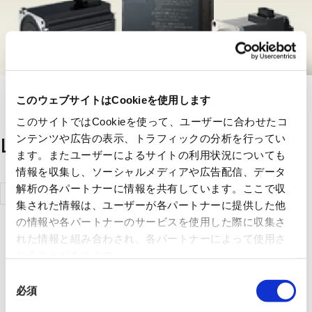
このウェブサイトはCookieを使用します
このサイトではCookieを使って、ユーザーに合わせたコ
List of handling manufacturers
ンテンツや広告の表示、トラフィックの分析を行ってい
ます。またユーザーによるサイトの利用状況についても
情報を収集し、ソーシャルメディアや広告配信、データ
解析の各パートナーに情報を共有しています。ここで収
Mitsubishi
集された情報は、ユーザーが各パートナーに提供した他
Electric
の情報や各パートナーのサービスを使用した際に収集さ
Corporation
れた情報と組み合わされ、各パートナーによって使用さ
れることがあります。
同
必須
意
の