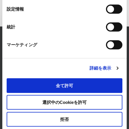
選
設定情報
択
Inquiry to FA Systems Business
統計
RYODEN solves any concerns about FA Systems.
マーケティング
Please feel free to consult with us.
CONTACT
詳細を表示
全て許可
選択中のCookieを許可
Products & Services
拒否