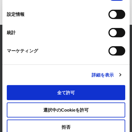
の
選
設定情報
Inquiry to Cooling & Heating
択
Systems Business
統計
RYODEN solves any concerns about Cooling &
Heating Systems.
マーケティング
Please feel free to consult with us.
CONTACT
詳細を表示
全て許可
選択中のCookieを許可
Products & Services
拒否